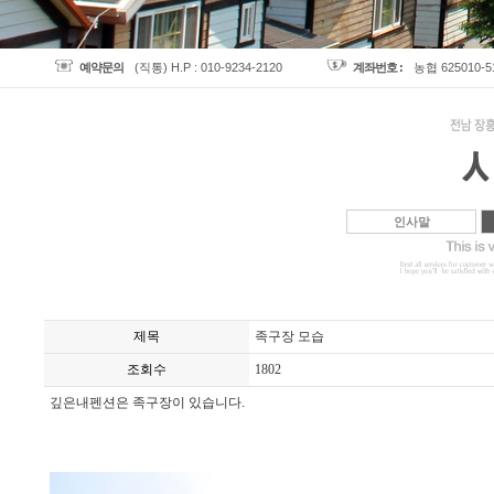
예약문의
(직통) H.P : 010-9234-2120
계좌번호 :
농협 625010-
인사말
제목
족구장 모습
조회수
1802
깊은내펜션은 족구장이 있습니다.