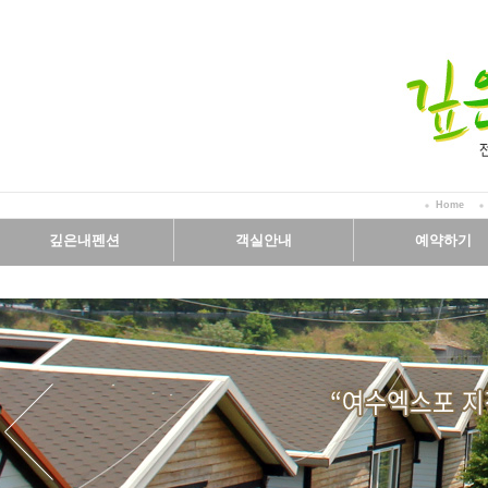
Home
깊은내펜션
객실안내
예약하기
인사말
객실보기
예약안내
시설보기
실시간예약
오시는길