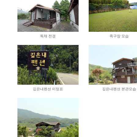
독채 전경
족구장 모습
깊은내펜션 이정표
깊은내펜션 본관모습