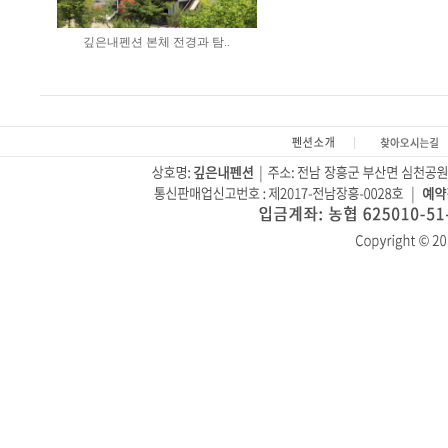
깊은내펜션 본체 전경과 탐..