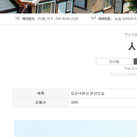
예약문의
(직통) H.P : 010-9234-2120
계좌번호 :
농협 625010-
인사말
제목
깊은내펜션 본관모습
조회수
3699