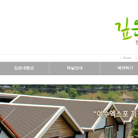
Home
깊은내펜션
객실안내
예약하기
인사말
객실보기
예약안내
시설보기
실시간예약
오시는길