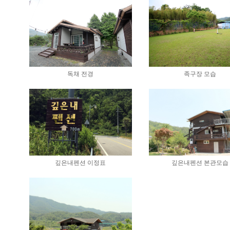
독채 전경
족구장 모습
깊은내펜션 이정표
깊은내펜션 본관모습