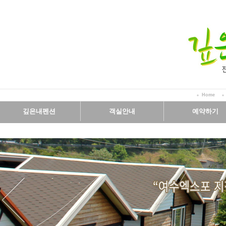
Home
깊은내펜션
객실안내
예약하기
인사말
객실보기
예약안내
시설보기
실시간예약
오시는길