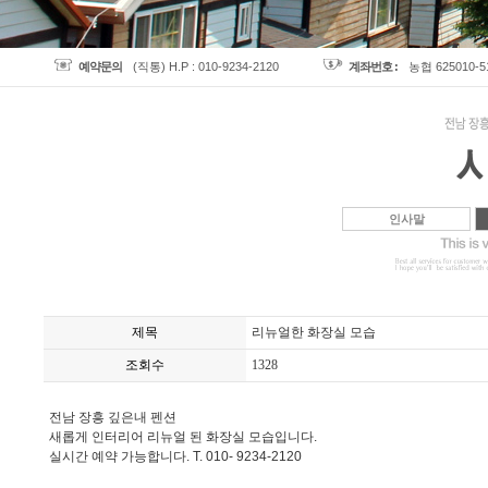
예약문의
(직통) H.P : 010-9234-2120
계좌번호 :
농협 625010-
인사말
제목
리뉴얼한 화장실 모습
조회수
1328
전남 장흥 깊은내 펜션
새롭게 인터리어 리뉴얼 된 화장실 모습입니다.
실시간 예약 가능합니다. T. 010- 9234-2120