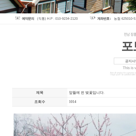
예약문의
(직통) H.P : 010-9234-2120
계좌번호 :
농협 625010-
포
공지사
제목
앞뜰에 핀 벚꽃입니다.
조회수
1014