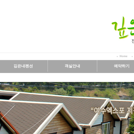
Home
깊은내펜션
객실안내
예약하기
인사말
객실보기
예약안내
시설보기
실시간예약
오시는길