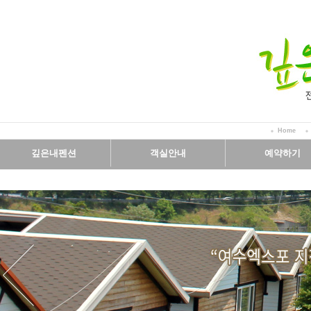
Home
깊은내펜션
객실안내
예약하기
인사말
객실보기
예약안내
시설보기
실시간예약
오시는길