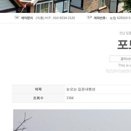
예약문의
(직통) H.P : 010-9234-2120
계좌번호 :
농협 625010-
포
공지사
제목
눈오는 깊은내펜션
조회수
1164